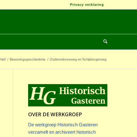
Privacy verklaring
hief
/
Bewoningsgeschiedenis
/
Oudemolenseweg en Schipborgerweg
OVER DE WERKGROEP
De werkgroep Historisch Gasteren
verzamelt en archiveert historisch