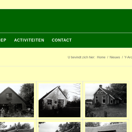
OEP
ACTIVITEITEN
CONTACT
U bevindt zich hier:
Home
/
Nieuws
/
Y-Arc