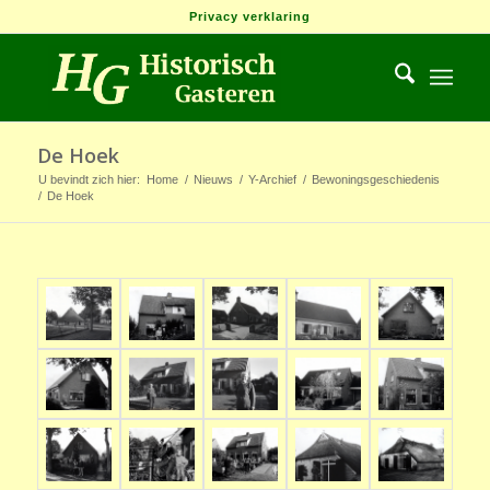
Privacy verklaring
De Hoek
U bevindt zich hier:
Home
/
Nieuws
/
Y-Archief
/
Bewoningsgeschiedenis
/
De Hoek