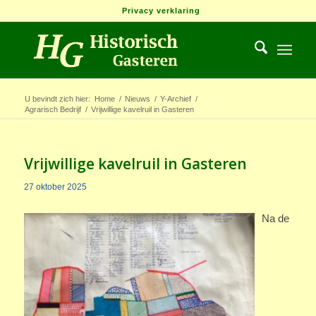
Privacy verklaring
U bevindt zich hier:
Home
/
Nieuws
/
Y-Archief
/
Agrarisch Bedrijf
/
Vrijwillige kavelruil in Gasteren
Vrijwillige kavelruil in Gasteren
27 oktober 2025
Na de