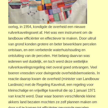
oorlog, in 1954, kondigde de overheid een nieuwe
ruilverkavelingswet af. Het was een instrument om de
landbouw efficiënter en effectiever te maken. Door uitruil
van grond konden grotere en beter bewerkbare percelen
ontstaan, en een verbeterde waterhuishouding en
ontsluiting van de percelen. Het belang daarvan was
iedereen wel duidelijk, en toch werd deze wettelijke
ruilverkavelingsregeling niet overal goed ontvangen. Veel
boeren vreesden voor dwingende overheidsbemoeienis. In
reactie daarop kwam de overheid (minister van Landbouw
Lardinois) met de Regeling Kavelruil, een regeling voor
kleinschalige en vrijwillige kavelruil die op 1 januari 1971
van kracht werd. Daar waar boeren verschillende kleine
akkers land bezaten mochten ze zelf plannen maken om
door ruil te komen tot efficiënter gevormde percelen