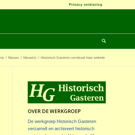
Privacy verklaring
me
/
Nieuws
/
Nieuw(s)
/
Historisch Gasteren vernieuwt haar website
OVER DE WERKGROEP
De werkgroep Historisch Gasteren
verzamelt en archiveert historisch