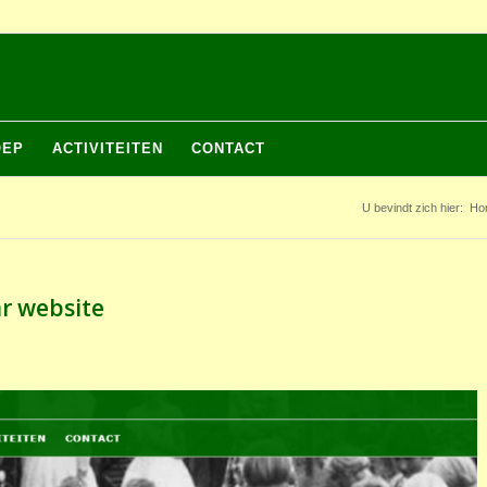
OEP
ACTIVITEITEN
CONTACT
U bevindt zich hier:
Ho
ar website