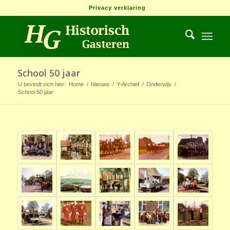
Privacy verklaring
School 50 jaar
U bevindt zich hier:
Home
/
Nieuws
/
Y-Archief
/
Onderwijs
/
School 50 jaar