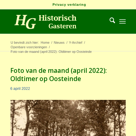
Privacy verklaring
U bevindt zich hier:
Home
/
Nieuws
/
Y-Archief
/
Openbare voorzieningen
/
Foto van de maand (april 2022): Oldtimer op Oosteinde
Foto van de maand (april 2022):
Oldtimer op Oosteinde
6 april 2022