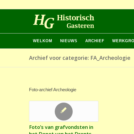
WELKOM
NIEUWS
ARCHIEF
WERKGR
Archief voor categorie: FA_Archeologie
Foto-archief Archeologie
Foto’s van grafvondsten in
het Depot van het Drents