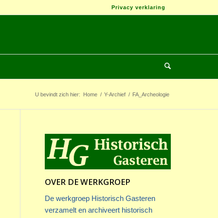
Privacy verklaring
U bevindt zich hier:
Home
/
Y-Archief
/
FA_Archeologie
OVER DE WERKGROEP
De werkgroep Historisch Gasteren
verzamelt en archiveert historisch