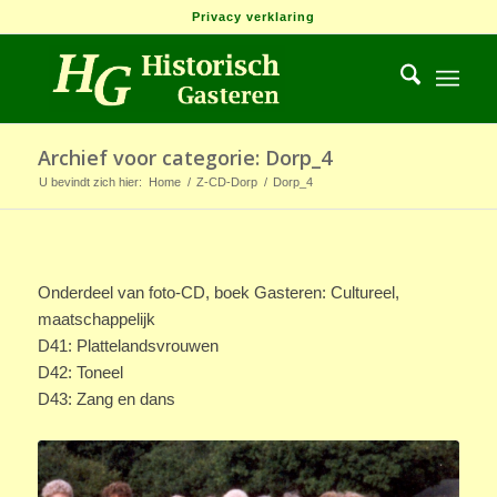
Privacy verklaring
Archief voor categorie: Dorp_4
U bevindt zich hier:
Home
/
Z-CD-Dorp
/
Dorp_4
Onderdeel van foto-CD, boek Gasteren: Cultureel,
maatschappelijk
D41: Plattelandsvrouwen
D42: Toneel
D43: Zang en dans