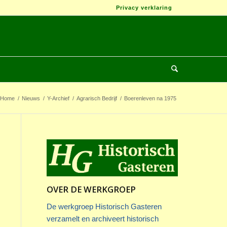
Privacy verklaring
Home
/
Nieuws
/
Y-Archief
/
Agrarisch Bedrijf
/
Boerenleven na 1975
OVER DE WERKGROEP
De werkgroep Historisch Gasteren
verzamelt en archiveert historisch