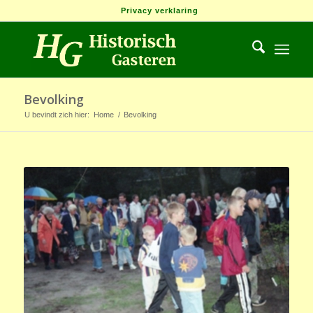
Privacy verklaring
Bevolking
U bevindt zich hier:
Home
/
Bevolking