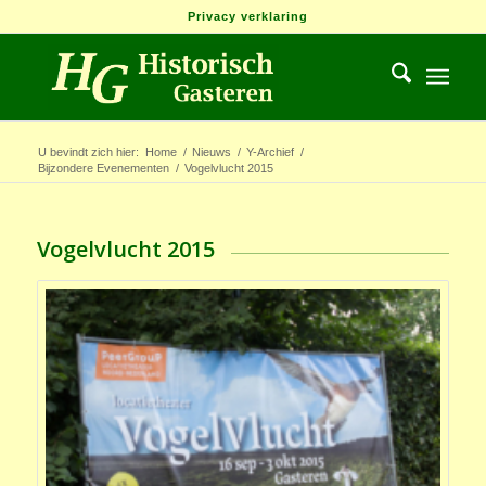
Privacy verklaring
U bevindt zich hier:
Home
/
Nieuws
/
Y-Archief
/
Bijzondere Evenementen
/
Vogelvlucht 2015
Vogelvlucht 2015