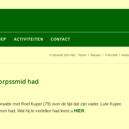
OEP
ACTIVITEITEN
CONTACT
U bevindt zich hier:
Home
/
Nieuws
/
Y-Archief
/
Ambac
 dorpssmid had
raatte met Roel Kuper (79) over de tijd dat zijn vader, Lute Kuper,
ren had. Wat hij te vertellen had leest u
HIER
.