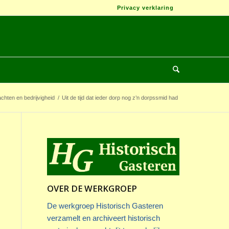
Privacy verklaring
hten en bedrijvigheid
/
Uit de tijd dat ieder dorp nog z’n dorpssmid had
OVER DE WERKGROEP
De werkgroep Historisch Gasteren
verzamelt en archiveert historisch