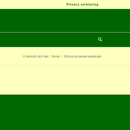
Privacy verklaring
U bevindt zich hier:
Home
/
School en peuterspeelzaal