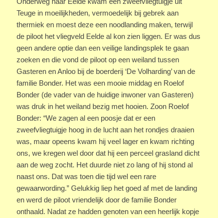
Onderweg naar Eelde kwam een zweefvliegtuigje uit
Teuge in moeilijkheden, vermoedelijk bij gebrek aan
thermiek en moest deze een noodlanding maken, terwijl
de piloot het vliegveld Eelde al kon zien liggen. Er was dus
geen andere optie dan een veilige landingsplek te gaan
zoeken en die vond de piloot op een weiland tussen
Gasteren en Anloo bij de boerderij ‘De Volharding’ van de
familie Bonder. Het was een mooie middag en Roelof
Bonder (de vader van de huidige inwoner van Gasteren)
was druk in het weiland bezig met hooien. Zoon Roelof
Bonder: “We zagen al een poosje dat er een
zweefvliegtuigje hoog in de lucht aan het rondjes draaien
was, maar opeens kwam hij veel lager en kwam richting
ons, we kregen wel door dat hij een perceel grasland dicht
aan de weg zocht. Het duurde niet zo lang of hij stond al
naast ons. Dat was toen die tijd wel een rare
gewaarwording.” Gelukkig liep het goed af met de landing
en werd de piloot vriendelijk door de familie Bonder
onthaald. Nadat ze hadden genoten van een heerlijk kopje