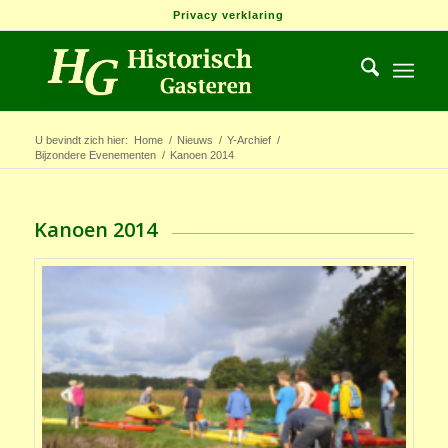
Privacy verklaring
U bevindt zich hier:
Home
/
Nieuws
/
Y-Archief
/
Bijzondere Evenementen
/
Kanoen 2014
Kanoen 2014