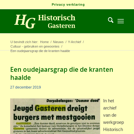
Privacy verklaring
U bevindt zich hier:
Home
/
Nieuws
/
Y-Archief
/
Cultuur - gebruiken en gewoontes
/
Een oudejaarsgrap die de kranten haalde
Een oudejaarsgrap die de kranten
haalde
27 december 2019
In het
archief
van de
werkgroep
Historisch