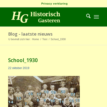
Privacy verklaring
Blog - laatste nieuws
U bevindt zich hier:
Home
/
Test
/
School_1930
School_1930
22 oktober 2019