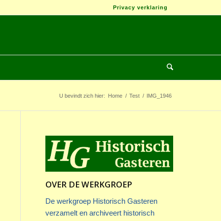
Privacy verklaring
U bevindt zich hier:
Home
/
Test
/
IMG_1946
OVER DE WERKGROEP
De werkgroep Historisch Gasteren
verzamelt en archiveert historisch