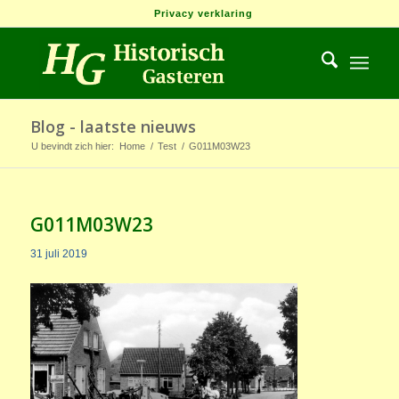
Privacy verklaring
Blog - laatste nieuws
U bevindt zich hier:
Home
/
Test
/
G011M03W23
G011M03W23
31 juli 2019