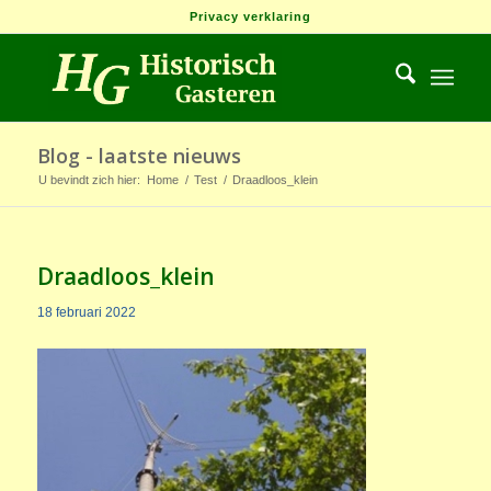
Privacy verklaring
Blog - laatste nieuws
U bevindt zich hier:
Home
/
Test
/
Draadloos_klein
Draadloos_klein
18 februari 2022