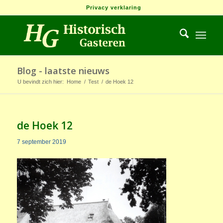
Privacy verklaring
Blog - laatste nieuws
U bevindt zich hier:
Home
/
Test
/
de Hoek 12
de Hoek 12
7 september 2019