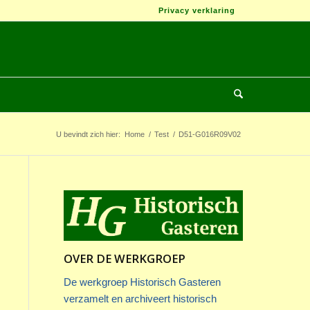
Privacy verklaring
U bevindt zich hier:
Home
/
Test
/
D51-G016R09V02
OVER DE WERKGROEP
De werkgroep Historisch Gasteren
verzamelt en archiveert historisch