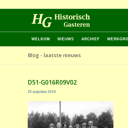
WELKOM
NIEUWS
ARCHIEF
WERKGR
Blog - laatste nieuws
D51-G016R09V02
25 augustus 2019