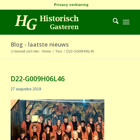
Privacy verklaring
Blog - laatste nieuws
U bevindt zich hier:
Home
/
Test
/
D22-G009H06L46
D22-G009H06L46
27 augustus 2019