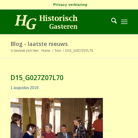
Privacy verklaring
Blog - laatste nieuws
U bevindt zich hier:
Home
/
Test
/
D15_G027Z07L70
D15_G027Z07L70
1 augustus 2019