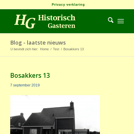
Privacy verklaring
Blog - laatste nieuws
U bevindt zich hier:
Home
/
Test
/
Bosakkers 13
Bosakkers 13
7 september 2019