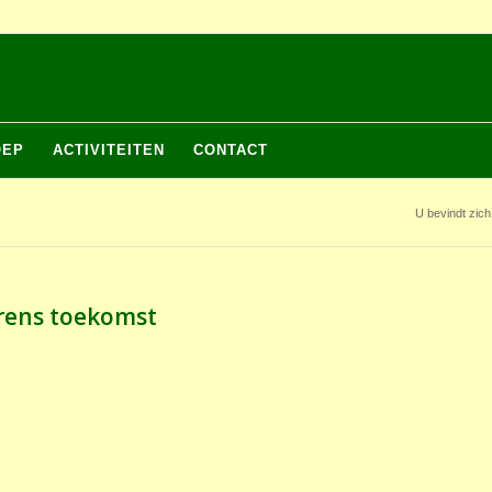
OEP
ACTIVITEITEN
CONTACT
U bevindt zich 
erens toekomst