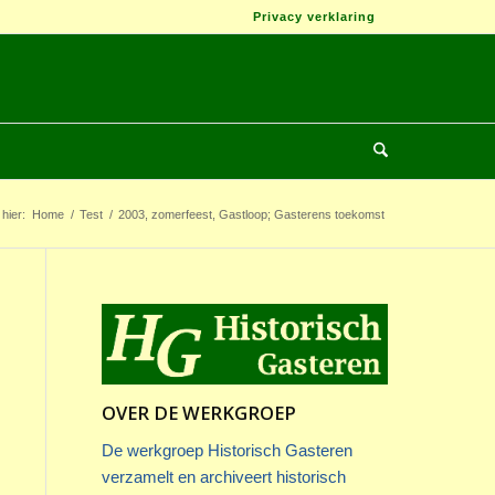
Privacy verklaring
hier:
Home
/
Test
/
2003, zomerfeest, Gastloop; Gasterens toekomst
OVER DE WERKGROEP
De werkgroep Historisch Gasteren
verzamelt en archiveert historisch