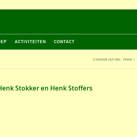
OEP
ACTIVITEITEN
CONTACT
U bevindt zich hier:
Home
/
 Henk Stokker en Henk Stoffers