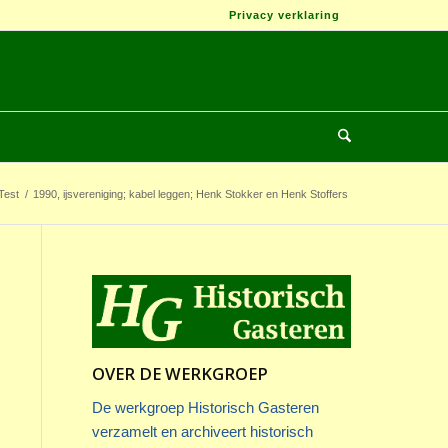
Privacy verklaring
Test
/
1990, ijsvereniging; kabel leggen; Henk Stokker en Henk Stoffers
OVER DE WERKGROEP
De werkgroep Historisch Gasteren
verzamelt en archiveert historisch