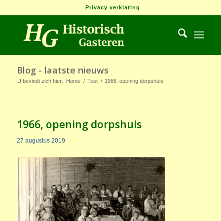
Privacy verklaring
Blog - laatste nieuws
U bevindt zich hier:
Home
/
Test
/
1966, opening dorpshuis
1966, opening dorpshuis
27 augustus 2019